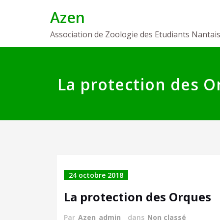
Skip
Azen
to
content
Association de Zoologie des Etudiants Nantai
La protection des O
24 octobre 2018
La protection des Orques
Par
Azen_admin
dans
Non classé