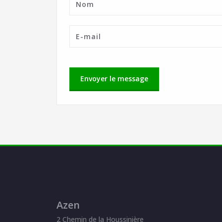
Azen
2 Chemin de la Houssinière